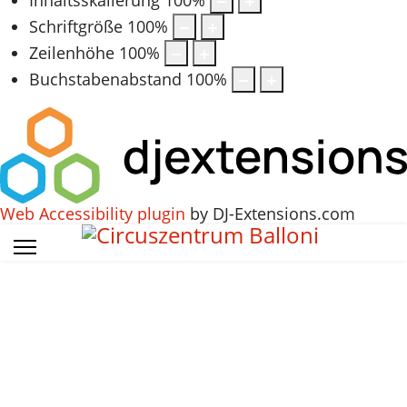
Schriftgröße
100
%
Zeilenhöhe
100
%
Buchstabenabstand
100
%
Web Accessibility plugin
by DJ-Extensions.com
Vorheriges
Vorheriger
Nächstes
Nächstes
Jahr
Monat
Jahr
Monat