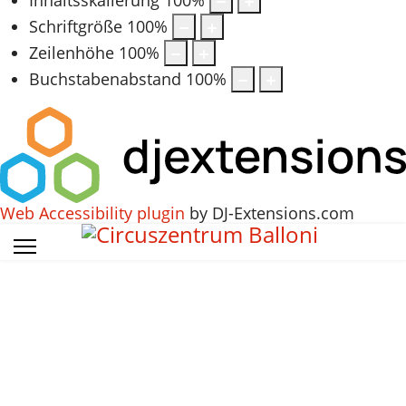
Schriftgröße
100
%
Zeilenhöhe
100
%
Buchstabenabstand
100
%
Web Accessibility plugin
by DJ-Extensions.com
Vorheriges
Vorheriger
Nächstes
Nächstes
Jahr
Monat
Jahr
Monat